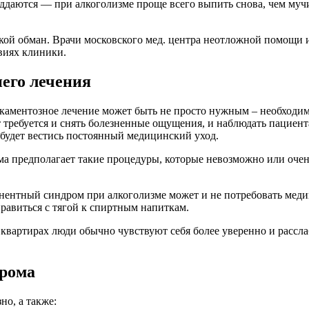
 поддаются — при алкоголизме проще всего выпить снова, чем му
такой обман. Врачи московского мед. центра неотложной помощ
виях клиники.
его лечения
каментозное лечение может быть не просто нужным – необходимы
т требуется и снять болезненные ощущения, и наблюдать пациен
 будет вестись постоянный медицинский уход.
а предполагает такие процедуры, которые невозможно или очен
нентный синдром при алкоголизме может и не потребовать медик
правиться с тягой к спиртным напиткам.
квартирах люди обычно чувствуют себя более уверенно и рассла
дрома
о, а также: