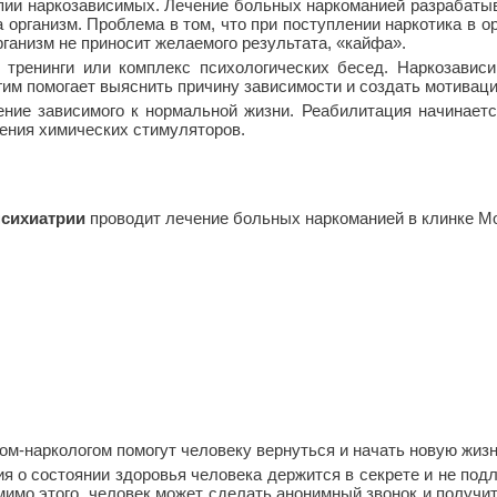
апии наркозависимых. Лечение больных наркоманией разрабатыв
а организм. Проблема в том, что при поступлении наркотика в 
рганизм не приносит желаемого результата, «кайфа».
 тренинги или комплекс психологических бесед. Наркозавис
гим помогает выяснить причину зависимости и создать мотиваци
ие зависимого к нормальной жизни. Реабилитация начинается 
ения химических стимуляторов.
психиатрии
проводит лечение больных наркоманией в клинке Мо
ом-наркологом помогут человеку вернуться и начать новую жизн
 о состоянии здоровья человека держится в секрете и не подл
мимо этого, человек может сделать анонимный звонок и получи