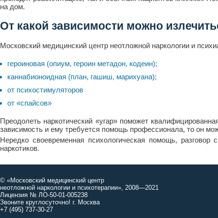
на дом.
От какой зависимости можно излечить
Московский медицинский центр неотложной наркологии и психи
героиновая (опиум, героин метадон, кодеин);
каннабионоидная (план, гашиш, марихуана);
от психостимуляторов
от «спайсов»
Преодолеть наркотический «угар» поможет квалифицированная 
зависимость и ему требуется помощь профессионала, то он мож
Нередко своевременная психологическая помощь, разговор с
наркотиков.
© «Московский медицинский центр
неотложной наркологии и психотерапии», 2008—2021
Лицензия № ЛО-50-01-005238
Звоните круглосуточно! г. Москва
+7 (495) 737-30-27