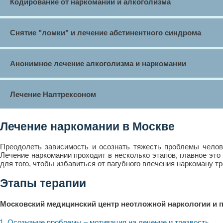
Кодирование от наркомании и алкоголизма
Снятие "ломки" и лечение абстинентного синдрома
Анонимное лечение алкоголизма и наркомании
Лечение Налтрексоном
Лечение наркомании в Москве
Преодолеть зависимость и осознать тяжесть проблемы челове
Лечение наркомании проходит в несколько этапов, главное это
для того, чтобы избавиться от пагубного влечения наркоману тр
Этапы терапии
Московский медицинский центр неотложной наркологии и 
Осознание проблемы – мотивация на лечение и трезвость.