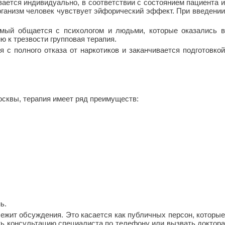
ается индивидуально, в соответствии с состоянием пациента и
организм человек чувствует эйфорический эффект. При введении
имый общается с психологом и людьми, которые оказались в
ю к трезвости групповая терапия.
с полного отказа от наркотиков и заканчивается подготовкой
сквы, терапия имеет ряд преимуществ:
ь.
ежит обсуждения. Это касается как публичных персон, которые
ть консультацию специалиста по телефону или вызвать доктора